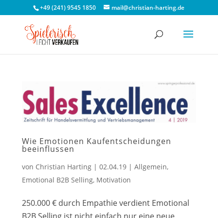
+49 (241) 9545 1850
mail@christian-harting.de
Wie Emotionen Kaufentscheidungen
beeinflussen
von
Christian Harting
|
02.04.19
|
Allgemein
,
Emotional B2B Selling
,
Motivation
250.000 € durch Empathie verdient Emotional
B2B Selling ist nicht einfach nur eine neue