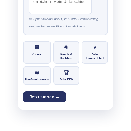
🎤 Tipp: LinkedIn-About, VPD oder Positionierung
einsprechen — die KI nutzt es als Basis.
🏢
🎯
⚡
Kontext
Kunde &
Dein
Problem
Unterschied
❤️
🏆
Kaufmotivatoren
Dein KKV
Jetzt starten →